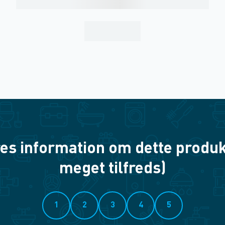
es information om dette produkt? 
meget tilfreds)
1
2
3
4
5