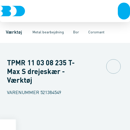
Akku- & elværktøj
Kernebor
Coromant
Bor
Dormer holdeværktøjer
Fræsere
Håndværktøj
Gevindskæring
Rørværktøj
Hårdmetal bor
Holdeværktøj og reserve
Bits & toppe
Pinol bor
Bor &
St
Værktøj
Metal bearbejdning
Bor
Coromant
TPMR 11 03 08 235 T-
Max S drejeskær -
Værktøj
VARENUMMER
521384549