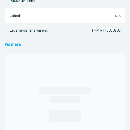
Pakkestørrelse
:
1
Enhed
:
stk
Leverandørens varenr.
:
TPMR110308235
Vis mere