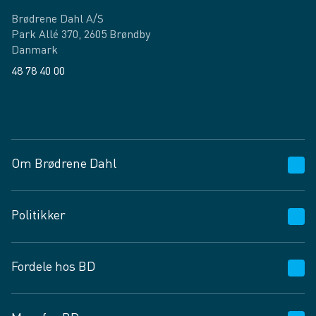
Brødrene Dahl A/S
Park Allé 370, 2605 Brøndby
Danmark
48 78 40 00
Facebook
LinkedIn
Om Brødrene Dahl
Kundeservice
Politikker
Vagttelefon 30 10 89 89
Spørgsmål og svar
Salgs- og leveringsbetingelser
Fordele hos BD
Job og karriere
Privatlivspolitik
Fødevarekontrolrapport
Cookies
24/7