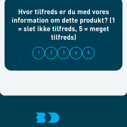
Hvor tilfreds er du med vores
information om dette produkt? (1
= slet ikke tilfreds, 5 = meget
tilfreds)
1
2
3
4
5