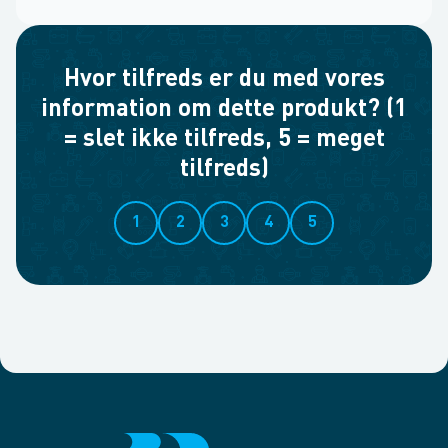
Hvor tilfreds er du med vores
information om dette produkt? (1
= slet ikke tilfreds, 5 = meget
tilfreds)
1
2
3
4
5