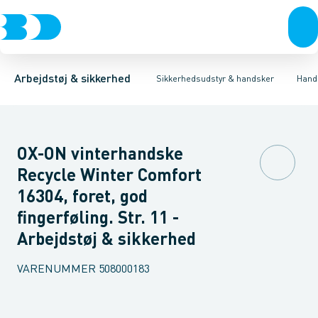
Trøjer & t-shirts
Hovedværn
Montage handsker
Øjenværn
Bukser
Arbejdshandsker
Høreværn
Overtøj & huer
Åndedrætsværn
Teknik handsker
Undertøj & sokker
Førstehjælps 
Dyppede
Sko
Arbejdstøj & sikkerhed
Sikkerhedsudstyr & handsker
Hand
OX-ON vinterhandske
Recycle Winter Comfort
16304, foret, god
fingerføling. Str. 11 -
Arbejdstøj & sikkerhed
VARENUMMER
508000183