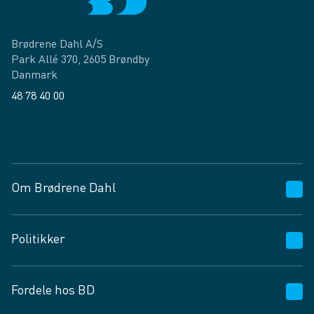
Brødrene Dahl A/S
Park Allé 370, 2605 Brøndby
Danmark
48 78 40 00
Facebook
LinkedIn
Om Brødrene Dahl
Kundeservice
Politikker
Vagttelefon 30 10 89 89
Spørgsmål og svar
Salgs- og leveringsbetingelser
Fordele hos BD
Job og karriere
Privatlivspolitik