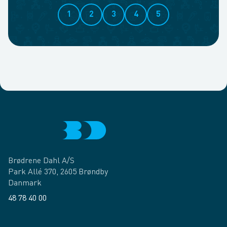
1
2
3
4
5
Brødrene Dahl A/S
Park Allé 370, 2605 Brøndby
Danmark
48 78 40 00