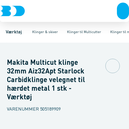
Akku- & elværktøj
Bajonetsavklinger
Klinger til træ
Klinger til metal
Stiksavsklinger
Håndværktøj
Klinger til fliser & fuger
Rørværktøj
Skæreskiver
Bits & toppe
Diamantklinge
Univer
Bor &
Værktøj
Klinger & skiver
Klinger til Multicutter
Klinger til 
Makita Multicut klinge
32mm Aiz32Apt Starlock
Carbidklinge velegnet til
hærdet metal 1 stk -
Værktøj
VARENUMMER
505189909