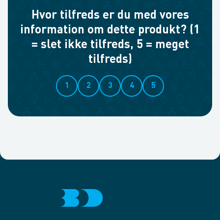
Hvor tilfreds er du med vores
information om dette produkt? (1
= slet ikke tilfreds, 5 = meget
tilfreds)
1
2
3
4
5