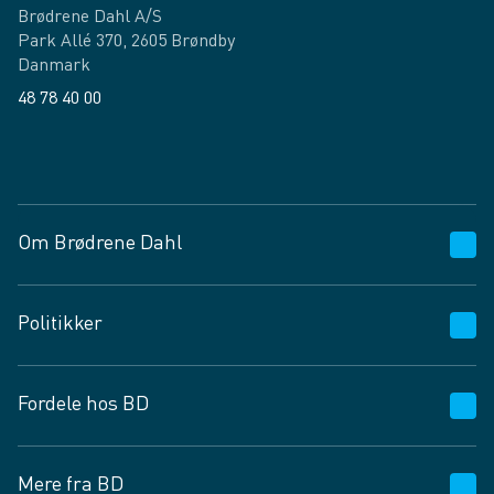
Brødrene Dahl A/S
Park Allé 370, 2605 Brøndby
Danmark
48 78 40 00
Facebook
LinkedIn
Om Brødrene Dahl
Kundeservice
Politikker
Vagttelefon 30 10 89 89
Spørgsmål og svar
Salgs- og leveringsbetingelser
Fordele hos BD
Job og karriere
Privatlivspolitik
Fødevarekontrolrapport
Cookies
24/7
Mere fra BD
Vilkår og betingelser