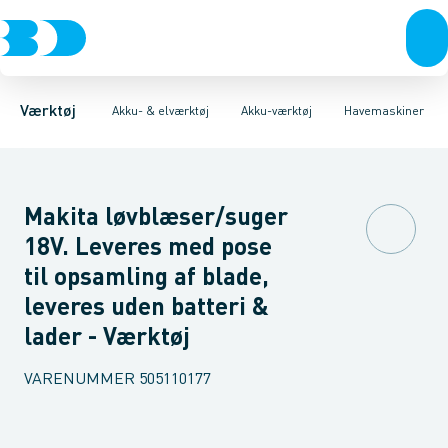
Akku- & elværktøj
Akku-værktøj
Bore/skruemaskiner
Elværktøj
Håndværktøj
Slagbore maskiner
Diamantværktøj
Rørværktøj
Affugtere & varmebl
Slagskruetrækkere
Bits & toppe
Bor &
B
Værktøj
Akku- & elværktøj
Akku-værktøj
Havemaskiner
Makita løvblæser/suger
18V. Leveres med pose
til opsamling af blade,
leveres uden batteri &
lader - Værktøj
VARENUMMER
505110177