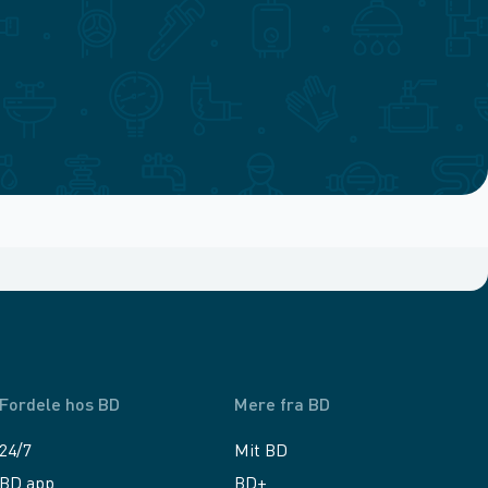
Fordele hos BD
Mere fra BD
24/7
Mit BD
BD app
BD+