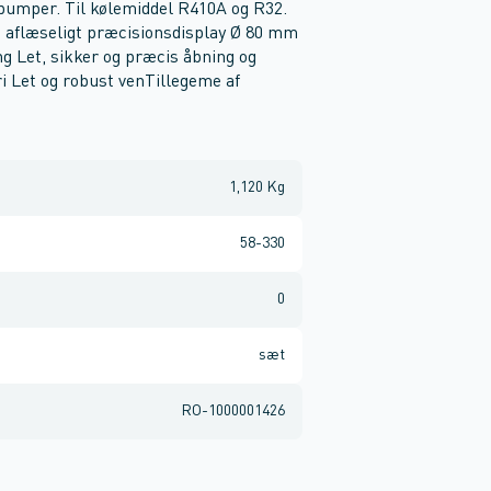
pumper. Til kølemiddel R410A og R32.
et aflæseligt præcisionsdisplay Ø 80 mm
 Let, sikker og præcis åbning og
i Let og robust venTillegeme af
1,120 Kg
58-330
0
sæt
RO-1000001426