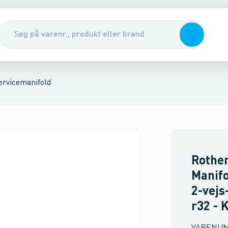
leovne
ing
Service slanger
Solceller & Solvarme
Service ventiler
Batterisystemer
Servicemanifold
Sæt
Tape
Tømm
ervicemanifold
Rothe
Manifo
2-vejs
r32 - 