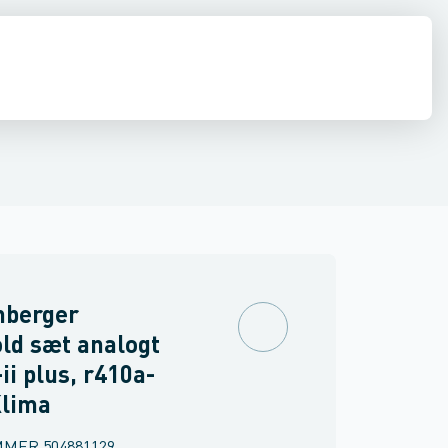
estationer
Vakuumpumper
Forbrugsmateriel
Koblinger
Trykmet
nberger
ld sæt analogt
-ii plus, r410a-
Klima