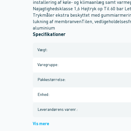
installering af køle- og klimaanlæg samt varme
Nøjagtighedsklasse 1,6 Højtryk op Til 60 bar L
Trykmåler ekstra beskyttet med gummiarmering
lukning af membranvenTilen, vedligeholdelsesfr
aluminium
Specifikationer
Vægt
:
Varegruppe
:
Pakkestørrelse
:
Enhed
:
Leverandørens varenr.
:
Vis mere