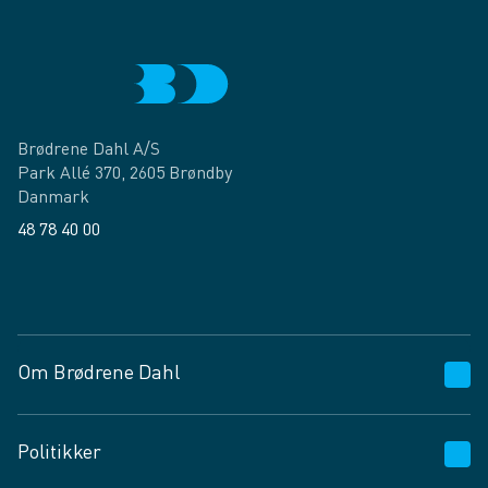
Brødrene Dahl A/S
Park Allé 370, 2605 Brøndby
Danmark
48 78 40 00
Facebook
LinkedIn
Om Brødrene Dahl
Kundeservice
Politikker
Vagttelefon 30 10 89 89