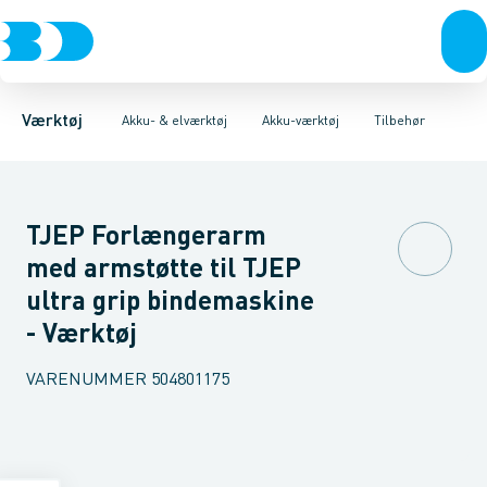
Akku- & elværktøj
Akku-værktøj
Bore/skruemaskiner
Elværktøj
Håndværktøj
Slagbore maskiner
Diamantværktøj
Rørværktøj
Affugtere & varmebl
Slagskruetrækkere
Bits & toppe
Bor &
B
Værktøj
Akku- & elværktøj
Akku-værktøj
Tilbehør
TJEP Forlængerarm
med armstøtte til TJEP
ultra grip bindemaskine
- Værktøj
VARENUMMER
504801175