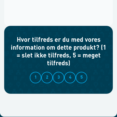
Hvor tilfreds er du med vores
information om dette produkt? (1
= slet ikke tilfreds, 5 = meget
tilfreds)
1
2
3
4
5