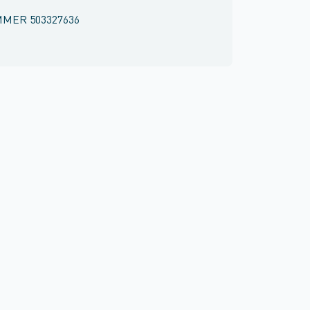
MMER
503327636