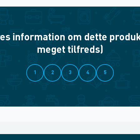
es information om dette produkt? 
meget tilfreds)
1
2
3
4
5