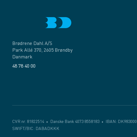
Brødrene Dahl A/S
Park Allé 370, 2605 Brøndby
Danmark
48 78 40 00
Facebook
LinkedIn
CVR nr. 81822514
Danske Bank 4073 8558183
IBAN: DK983000
SWIFT/BIC: DABADKKK