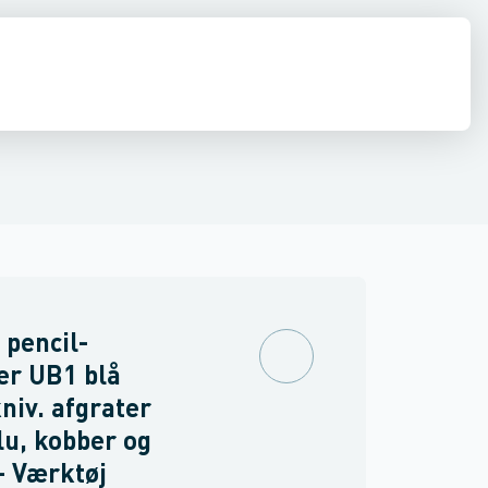
tøj
stilladser & hegn
Gevindværktøj
Nivellerings- & måleinstrumenter
Inspektion
Afspærrings værktøj
Renseværktøj
Svejsning
Luft
Ø
 pencil-
er UB1 blå
niv. afgrater
alu, kobber og
 - Værktøj