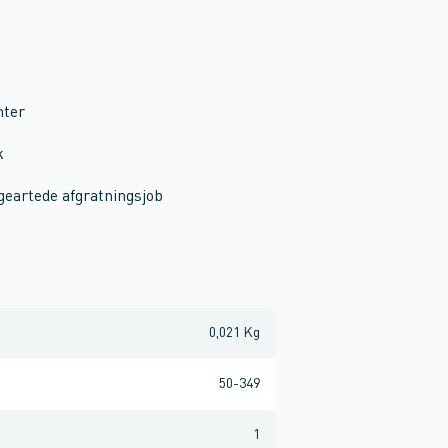
nter
k
geartede afgratningsjob
0,021 Kg
50-349
1