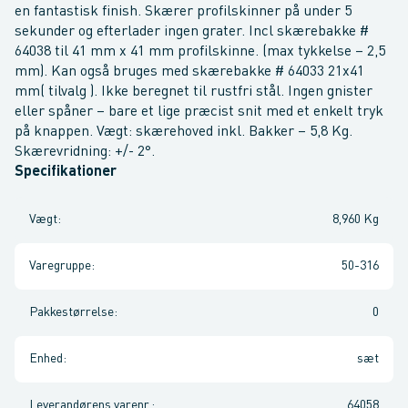
en fantastisk finish. Skærer profilskinner på under 5
sekunder og efterlader ingen grater. Incl skærebakke #
64038 til 41 mm x 41 mm profilskinne. (max tykkelse – 2,5
mm). Kan også bruges med skærebakke # 64033 21x41
mm( tilvalg ). Ikke beregnet til rustfri stål. Ingen gnister
eller spåner – bare et lige præcist snit med et enkelt tryk
på knappen. Vægt: skærehoved inkl. Bakker – 5,8 Kg.
Skærevridning: +/- 2°.
Specifikationer
Vægt
:
8,960 Kg
Varegruppe
:
50-316
Pakkestørrelse
:
0
Enhed
:
sæt
Leverandørens varenr.
:
64058