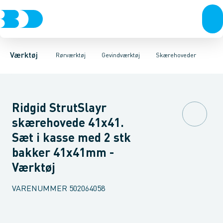
Akku- & elværktøj
Pressværktøj
Håndkluppe
Elektriske kluppe
Rørskærere & sakse
Håndværktøj
Gevindskære maskiner
Rørværktøj
Afgratere & kalibrering
Bits & toppe
Notsik
Bor &
Vær
Værktøj
Rørværktøj
Gevindværktøj
Skærehoveder
Ridgid StrutSlayr
skærehovede 41x41.
Sæt i kasse med 2 stk
bakker 41x41mm -
Værktøj
VARENUMMER
502064058