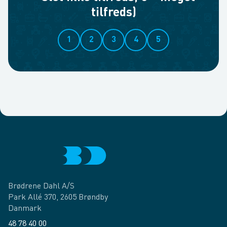
tilfreds)
1
2
3
4
5
Brødrene Dahl A/S
Park Allé 370, 2605 Brøndby
Danmark
48 78 40 00