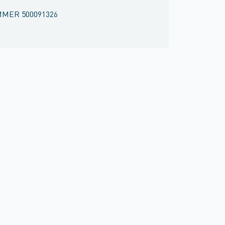
MMER
500091326