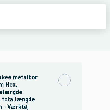
stilladser & hegn
Nivellerings- & måleinstrumenter
Svejsning
Luft
ukee metalbor
m Hex,
dslængde
 totallængde
 - Værktøj