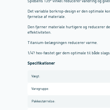
Spidsens 135° vinkel reducerer vandring og give
Det variable borkrop-design er den optimale k
fjernelse af materiale.
Den fjerner materiale hurtigere og reducerer 
effektiviteten.
Titanium-belægningen reducerer varme.
1/4? hex-fæstet gør dem optimale til både sla
Specifikationer
Vægt
:
Varegruppe
:
Pakkestørrelse
: