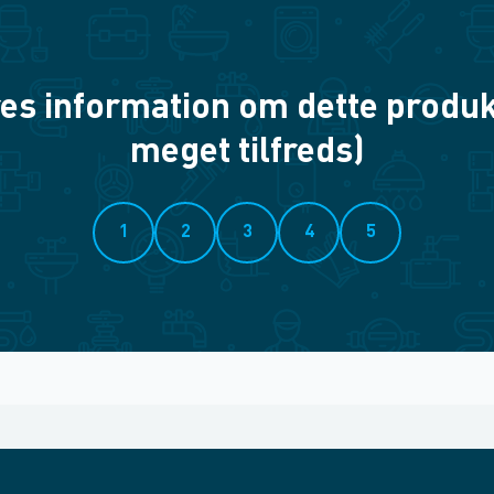
es information om dette produkt? 
meget tilfreds)
1
2
3
4
5