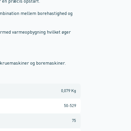
r en præcis opstart.
ombination mellem borehastighed og
dermed varmeopbygning hvilket øger
gskruemaskiner og boremaskiner.
0,079 Kg
50-529
75