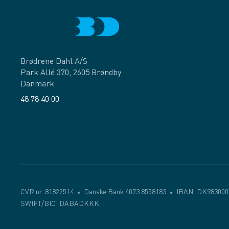
Brødrene Dahl A/S
Park Allé 370, 2605 Brøndby
Danmark
48 78 40 00
Facebook
LinkedIn
CVR nr. 81822514
Danske Bank 4073 8558183
IBAN: DK983000
SWIFT/BIC: DABADKKK