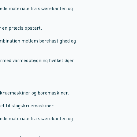
orede materiale fra skærekanten og
r en præcis opstart.
ombination mellem borehastighed og
dermed varmeopbygning hvilket øger
gskruemaskiner og boremaskiner.
et til slagskruemaskiner.
orede materiale fra skærekanten og