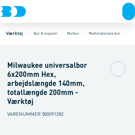
Akku- & elværktøj
Murbor
Almindelige murbor
Hammerbor
Håndværktøj
Metalbor
Cordless murbor
Hulbor
Rørværktøj
Diamantbor
Ekstra hårdføre murbo
Bits & toppe
Træbor
Bor &
Spec
Værktøj
Bor & mejsler
Murbor
Multimateriale bor
Milwaukee universalbor
6x200mm Hex,
arbejdslængde 140mm,
totallængde 200mm -
Værktøj
VARENUMMER
500091282