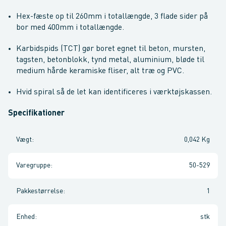
Hex-fæste op til 260mm i totallængde, 3 flade sider på
bor med 400mm i totallængde.
Karbidspids (TCT) gør boret egnet til beton, mursten,
tagsten, betonblokk, tynd metal, aluminium, bløde til
medium hårde keramiske fliser, alt træ og PVC.
Hvid spiral så de let kan identificeres i værktøjskassen.
Specifikationer
Vægt
:
0,042 Kg
Varegruppe
:
50-529
Pakkestørrelse
:
1
Enhed
:
stk