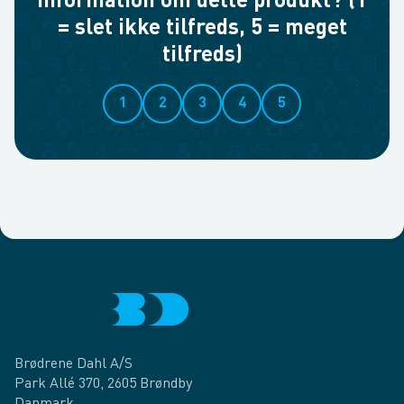
information om dette produkt? (1
= slet ikke tilfreds, 5 = meget
tilfreds)
1
2
3
4
5
Brødrene Dahl A/S
Park Allé 370, 2605 Brøndby