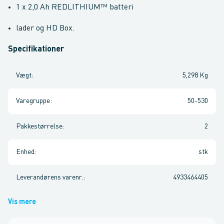
1 x 2,0 Ah REDLITHIUM™ batteri
lader og HD Box.
Specifikationer
Vægt
:
5,298 Kg
Varegruppe
:
50-530
Pakkestørrelse
:
2
Enhed
:
stk
Leverandørens varenr.
:
4933464405
Vis mere