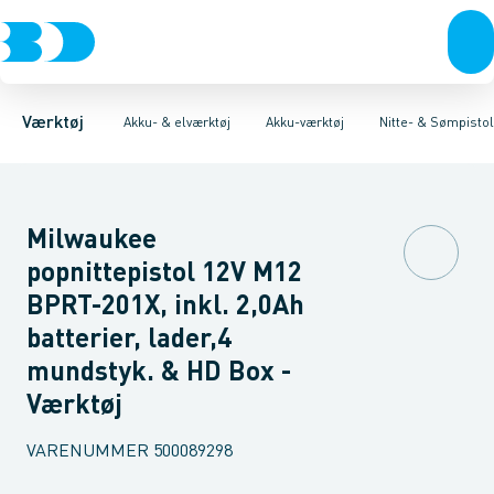
Akku- & elværktøj
Akku-værktøj
Bore/skruemaskiner
Elværktøj
Håndværktøj
Slagbore maskiner
Diamantværktøj
Rørværktøj
Affugtere & varmebl
Slagskruetrækkere
Bits & toppe
Bor &
B
Værktøj
Akku- & elværktøj
Akku-værktøj
Nitte- & Sømpisto
Milwaukee
popnittepistol 12V M12
BPRT-201X, inkl. 2,0Ah
batterier, lader,4
mundstyk. & HD Box -
Værktøj
VARENUMMER
500089298