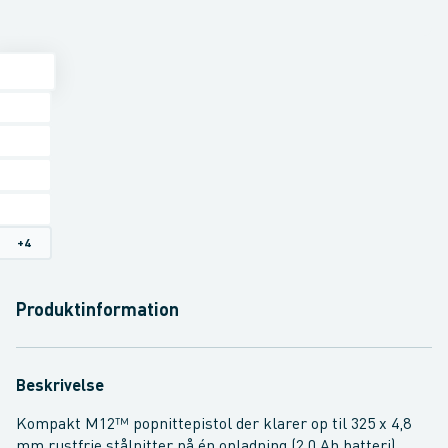
+
4
Produktinformation
Beskrivelse
Kompakt M12™ popnittepistol der klarer op til 325 x 4,8
mm rustfrie stålnitter på én opladning (2,0 Ah batteri).