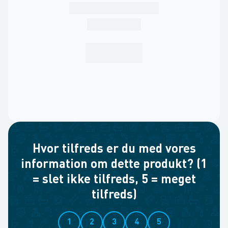
Hvor tilfreds er du med vores
information om dette produkt? (1
= slet ikke tilfreds, 5 = meget
tilfreds)
1
2
3
4
5