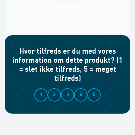
Hvor tilfreds er du med vores
information om dette produkt? (1
= slet ikke tilfreds, 5 = meget
tilfreds)
1
2
3
4
5