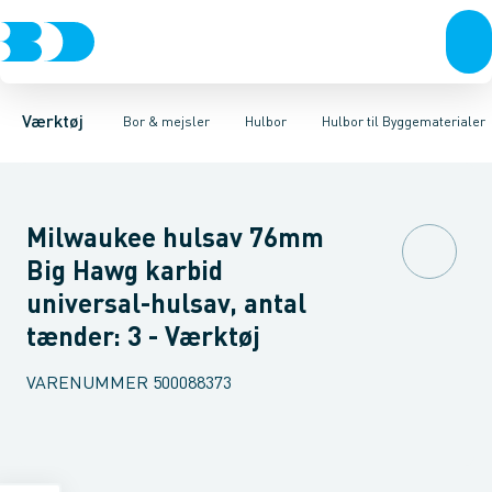
Akku- & elværktøj
Murbor
Hulbor til Stål
Hammerbor
Hulbor til Byggematerialer
Håndværktøj
Metalbor
Hulbor
Rørværktøj
Diamantbor
Special hulbor
Bits & toppe
Træbor
Bor &
Huls
Spec
Værktøj
Bor & mejsler
Hulbor
Hulbor til Byggematerialer
Milwaukee hulsav 76mm
Big Hawg karbid
universal-hulsav, antal
tænder: 3 - Værktøj
VARENUMMER
500088373