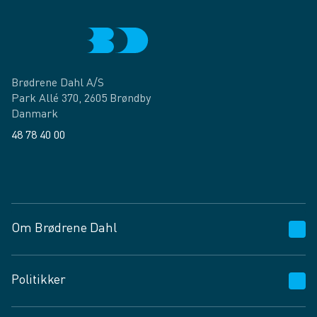
Brødrene Dahl A/S
Park Allé 370, 2605 Brøndby
Danmark
48 78 40 00
Facebook
LinkedIn
Om Brødrene Dahl
Kundeservice
Politikker
Vagttelefon 30 10 89 89
Spørgsmål og svar
Salgs- og leveringsbetingelser