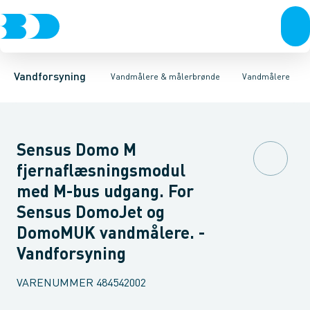
Rør & fittings
Målerbrønde
Bi vandmålere
Vandmålere
Koblinger & anboringer
Vingehjulsmålere
Ringstempelmålere
Muffer, klemmer & flan
Flangeva
Vandforsyning
Vandmålere & målerbrønde
Vandmålere
Sensus Domo M
fjernaflæsningsmodul
med M-bus udgang. For
Sensus DomoJet og
DomoMUK vandmålere. -
Vandforsyning
VARENUMMER
484542002