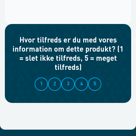
Hvor tilfreds er du med vores
information om dette produkt? (1
= slet ikke tilfreds, 5 = meget
tilfreds)
1
2
3
4
5