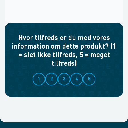
Hvor tilfreds er du med vores
information om dette produkt? (1
= slet ikke tilfreds, 5 = meget
tilfreds)
1
2
3
4
5