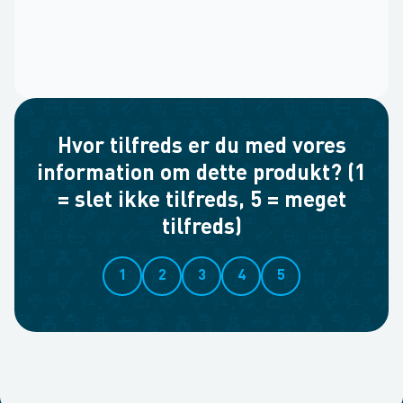
Hvor tilfreds er du med vores
information om dette produkt? (1
= slet ikke tilfreds, 5 = meget
tilfreds)
1
2
3
4
5