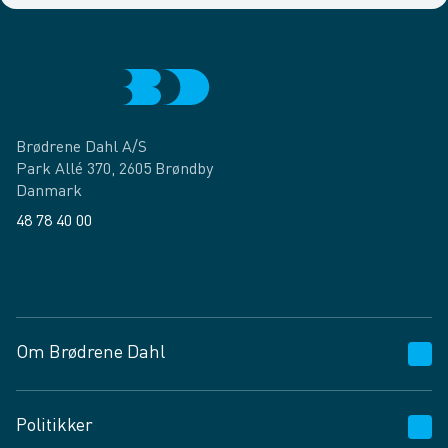
Brødrene Dahl A/S
Park Allé 370, 2605 Brøndby
Danmark
48 78 40 00
Facebook
LinkedIn
Om Brødrene Dahl
Kundeservice
Politikker
Vagttelefon 30 10 89 89