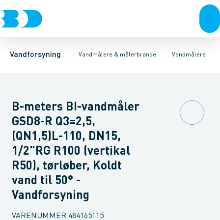
Rør & fittings
Målerbrønde
Bi vandmålere
Vandmålere
Koblinger & anboringer
Vingehjulsmålere
Ringstempelmålere
Muffer, klemmer & flan
Flangeva
Vandforsyning
Vandmålere & målerbrønde
Vandmålere
B-meters BI-vandmåler
GSD8-R Q3=2,5,
(QN1,5)L-110, DN15,
1/2"RG R100 (vertikal
R50), tørløber, Koldt
vand til 50° -
Vandforsyning
VARENUMMER
484165115