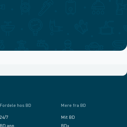
Fordele hos BD
Mere fra BD
24/7
Mit BD
BD app
BD+