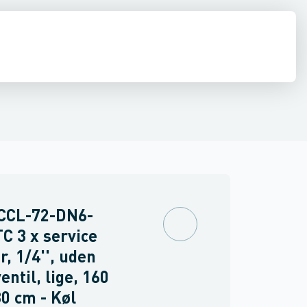
estationer
diffusion
El
Køleværktøj
Vakuumpumper
Kølemidler, olier & kølebærere
Forbrugsmateriel
Tryktest
Rør, fittin
Koblinger
 CCL-72-DN6-
C 3 x service
r, 1/4'', uden
entil, lige, 160
80 cm - Køl