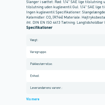
Slanger i sættet: Rød: 1/4" SAE lige tilslutning 
tilslutning uden kugleventil Gul: 1/4" SAE lige t
Ingen kugleventil Specifikationer: Slangelængde
Kølemidler: CO₂ (R744) Materiale: Højtryksbest
iht. DIN EN ISO 4413 Tætning: Langtidsholdbar
Specifikationer
Vægt
:
Varegruppe
:
Pakkestørrelse
:
Enhed
:
Leverandørens varenr.
:
Vis mere