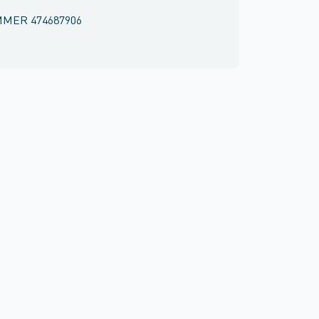
MMER
474687906