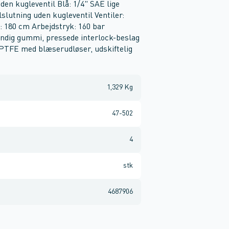
uden kugleventil Blå: 1/4" SAE lige
ilslutning uden kugleventil Ventiler:
: 180 cm Arbejdstryk: 160 bar
andig gummi, pressede interlock-beslag
 PTFE med blæserudløser, udskiftelig
1,329 Kg
47-502
4
stk
4687906