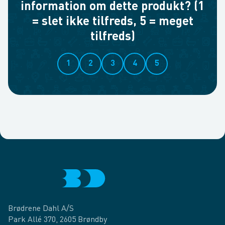
information om dette produkt? (1
= slet ikke tilfreds, 5 = meget
tilfreds)
1
2
3
4
5
Brødrene Dahl A/S
Park Allé 370, 2605 Brøndby