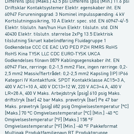
Differens [psi] [Maks.] 43.5 psi Differens [psi] [Min.] 11.6 psi
Driftsklar Kontaktsystemer Elektr. egenskaber iht. EN
60947 Forureningsgrad: 3 Nominel impulsspænding: 4 kV
Kortslutningssikring, 10 A Elektr. spec. std. EN 60947-4/-5
Elektr. tilslutn. han/hun Hun Elektr. tilslutn. std. DIN
40430 Elektr. tilslutn. størrelse 2xPg 13.5 Elektrisk
tilslutning Skruet kabelindføring Fluidagruppe 1
Godkendelse CCC CE EAC LVD PED PZH RMRS RoHS
RoHS Kina TYSK LLC CDC EURO-TYSK UKCA
Godkendelses filnavn 0879 Kablingsegenskaber iht. EN
60947 Flex, rørringe: 0,2-1,5 mm2 Flex, ingen rørringe: 0,2-
2,5 mm2 Massiv/flertrådet: 0,2-2,5 mm2 Kapsling (IP) IP66
Kategori IV Kontaktfunk. SPDT Kontaktklasse AC15=3 A,
400 V AC1=10 A, 400 V DC13=12 W, 220 V AC3=4 A, 400 V
LR=28 A, 400 V Maks. Arbejdstryk [psig] 610 psig Maks.
driftstryk [bar] 42 bar Maks. prøvetryk [bar] Pe 47 bar
Maks. prøvetryk [psig] 682 psig Omgivelsestemperatur [°C]
[Maks.] 70 °C Omgivelsestemperatur [°C] [Min.] -40 °C
Omgivelsestemperatur [°F] [Maks.] 158 °F
Omgivelsestemperatur [°F] [Min.] -40 °F Pakkeformat
Multipak Produktfamilienavn RT Produktgruppe