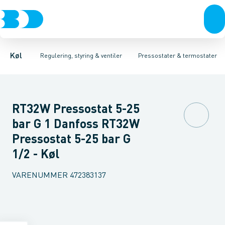
Kompressorer
Pressostater & termostater
Pressostater
Differens pressostater
Kondenseringsaggregater
Sensorer & transmitterer
Termostater
Fordampere
Reservedele
Varmep
Elektr
Køl
Regulering, styring & ventiler
Pressostater & termostater
RT32W Pressostat 5-25
bar G 1 Danfoss RT32W
Pressostat 5-25 bar G
1/2 - Køl
VARENUMMER
472383137