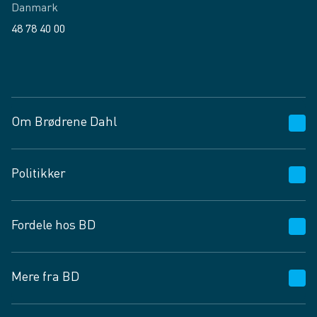
Danmark
48 78 40 00
Facebook
LinkedIn
Om Brødrene Dahl
Kundeservice
Politikker
Vagttelefon 30 10 89 89
Spørgsmål og svar
Salgs- og leveringsbetingelser
Fordele hos BD
Job og karriere
Privatlivspolitik
Fødevarekontrolrapport
Cookies
24/7
Mere fra BD
Vilkår og betingelser
BD app
BD.dk services
Mit BD