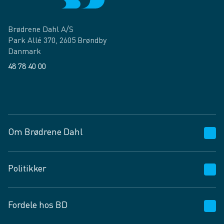
Brødrene Dahl A/S
Park Allé 370, 2605 Brøndby
Danmark
48 78 40 00
Facebook
LinkedIn
Om Brødrene Dahl
Kundeservice
Politikker
Vagttelefon 30 10 89 89
Spørgsmål og svar
Salgs- og leveringsbetingelser
Fordele hos BD
Job og karriere
Privatlivspolitik