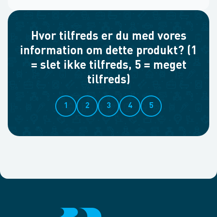
Hvor tilfreds er du med vores
information om dette produkt? (1
= slet ikke tilfreds, 5 = meget
tilfreds)
1
2
3
4
5