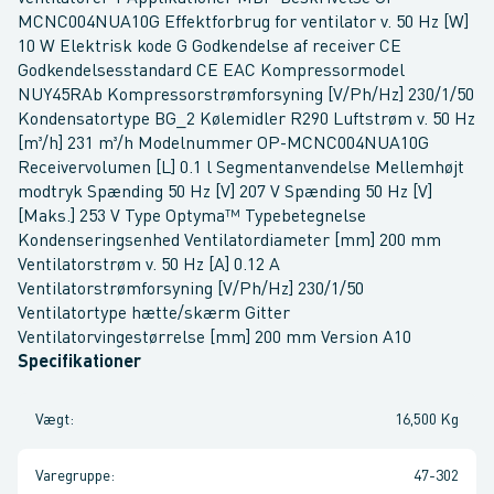
MCNC004NUA10G Effektforbrug for ventilator v. 50 Hz [W]
10 W Elektrisk kode G Godkendelse af receiver CE
Godkendelsesstandard CE EAC Kompressormodel
NUY45RAb Kompressorstrømforsyning [V/Ph/Hz] 230/1/50
Kondensatortype BG_2 Kølemidler R290 Luftstrøm v. 50 Hz
[m³/h] 231 m³/h Modelnummer OP-MCNC004NUA10G
Receivervolumen [L] 0.1 l Segmentanvendelse Mellemhøjt
modtryk Spænding 50 Hz [V] 207 V Spænding 50 Hz [V]
[Maks.] 253 V Type Optyma™ Typebetegnelse
Kondenseringsenhed Ventilatordiameter [mm] 200 mm
Ventilatorstrøm v. 50 Hz [A] 0.12 A
Ventilatorstrømforsyning [V/Ph/Hz] 230/1/50
Ventilatortype hætte/skærm Gitter
Ventilatorvingestørrelse [mm] 200 mm Version A10
Specifikationer
Vægt
:
16,500 Kg
Varegruppe
:
47-302