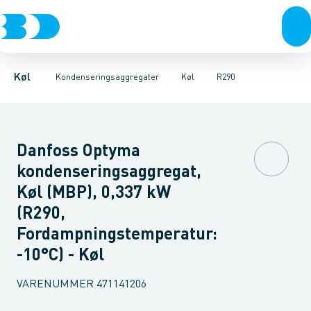
Kompressorer
Frost
HFC
R290
Køl
Tilbehør & reservedele
R744 - CO2
Kondenseringsaggregater
Fordampere
Varmep
Køl
Kondenseringsaggregater
Køl
R290
Danfoss Optyma
kondenseringsaggregat,
Køl (MBP), 0,337 kW
(R290,
Fordampningstemperatur:
-10°C) - Køl
VARENUMMER
471141206