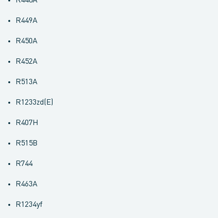
R448A
R449A
R450A
R452A
R513A
R1233zd(E)
R407H
R515B
R744
R463A
R1234yf