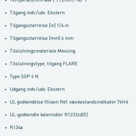
Temperaturområde [°F] [min.] -58 °F
Tilgang indv./udv. Ekstern
Tilgangsstørrelse [in] 1/4 in
Tilgangsstørrelse [mm] 6 mm
Tilslutningsmateriale Messing
Tilslutningstype, tilgang FLARE
Type SGP 6 N
Udgang indv./udv. Ekstern
UL godkendelse filnavn Ref. væskestandsindikator 76H4
UL-godkendte kølemidler R1233zd(E)
R134a