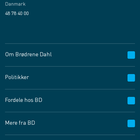
Danmark
48 78 40 00
Facebook
LinkedIn
Om Brødrene Dahl
Kundeservice
Politikker
Vagttelefon 30 10 89 89
Spørgsmål og svar
Salgs- og leveringsbetingelser
Fordele hos BD
Job og karriere
Privatlivspolitik
Fødevarekontrolrapport
Cookies
24/7
Mere fra BD
Vilkår og betingelser
BD app
BD.dk services
Mit BD