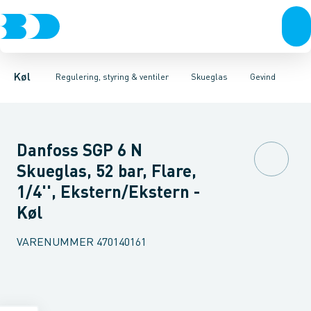
Kompressorer
Pressostater & termostater
Gevind
Lodde
Kondenseringsaggregater
Sensorer & transmitterer
Fordampere
Varmep
Elektr
Køl
Regulering, styring & ventiler
Skueglas
Gevind
Danfoss SGP 6 N
Skueglas, 52 bar, Flare,
1/4'', Ekstern/Ekstern -
Køl
VARENUMMER
470140161