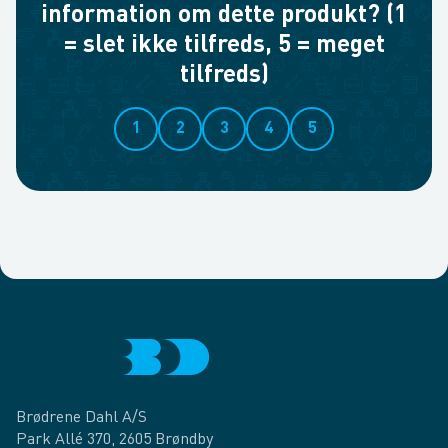
information om dette produkt? (1
= slet ikke tilfreds, 5 = meget
tilfreds)
1
2
3
4
5
Brødrene Dahl A/S
Park Allé 370, 2605 Brøndby