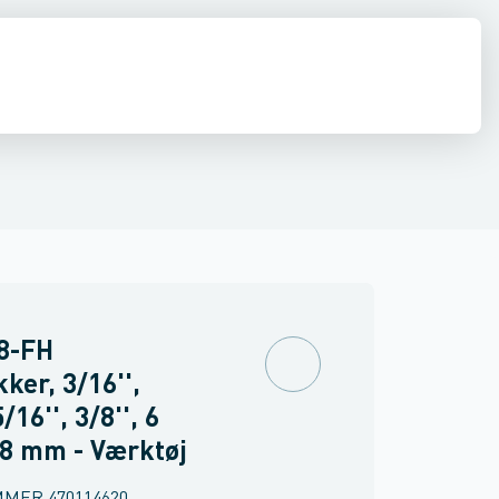
nter
tøj
stilladser & hegn
Gevindværktøj
Tilbehør
Nivellerings- & måleinstrumenter
Inspektion
Afspærrings værktøj
Renseværktøj
Svejsning
Luft
Ø
8-FH
ker, 3/16'',
5/16'', 3/8'', 6
8 mm - Værktøj