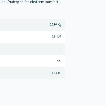
relse. Pudegreb for ekstrem komfort.
0,389 Kg
35-425
1
stk
113380