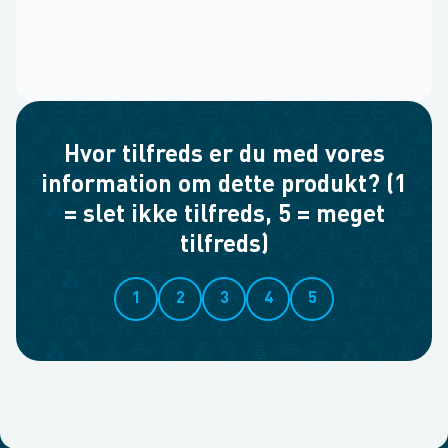
Hvor tilfreds er du med vores
information om dette produkt? (1
= slet ikke tilfreds, 5 = meget
tilfreds)
1
2
3
4
5