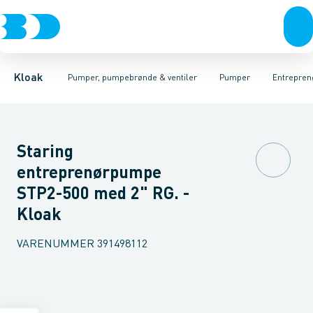
Rør & fittings
Pumpebrønde til gråt spildevand
Kælderpumper
Brønde
Entreprenør pumper
Brøndgods
Linjeafvanding
Pumpebrønde til sort spild
Pumper til sort spildev
Tanke, miniren
Kloak
Pumper, pumpebrønde & ventiler
Pumper
Entrepren
Staring
entreprenørpumpe
STP2-500 med 2" RG. -
Kloak
VARENUMMER
391498112