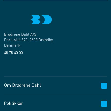
Brødrene Dahl A/S
Park Allé 370, 2605 Brøndby
Danmark
48 78 40 00
Facebook
LinkedIn
Om Brødrene Dahl
Kundeservice
Politikker
Vagttelefon 30 10 89 89