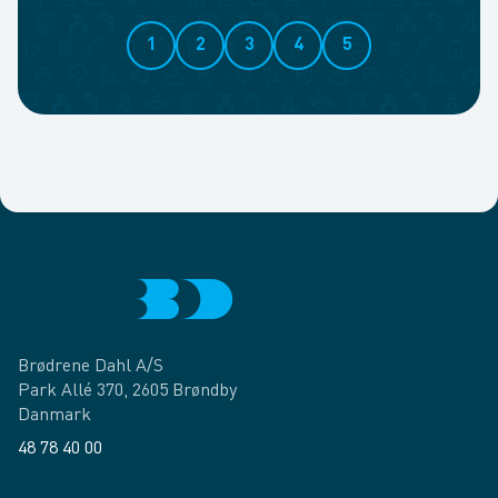
1
2
3
4
5
Brødrene Dahl A/S
Park Allé 370, 2605 Brøndby
Danmark
48 78 40 00