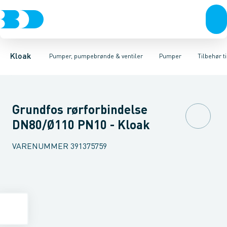
Rør & fittings
Pumpebrønde til gråt spildevand
Kælderpumper
Brønde
Entreprenør pumper
Brøndgods
Linjeafvanding
Pumpebrønde til sort spild
Pumper til sort spildev
Tanke, miniren
Kloak
Pumper, pumpebrønde & ventiler
Pumper
Tilbehør t
Grundfos rørforbindelse
DN80/Ø110 PN10 - Kloak
VARENUMMER
391375759