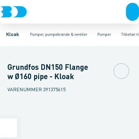
Rør & fittings
Pumpebrønde til gråt spildevand
Kælderpumper
Brønde
Entreprenør pumper
Brøndgods
Linjeafvanding
Pumpebrønde til sort spild
Pumper til sort spildev
Tanke, miniren
Kloak
Pumper, pumpebrønde & ventiler
Pumper
Tilbehør t
Grundfos DN150 Flange
w Ø160 pipe - Kloak
VARENUMMER
391375615