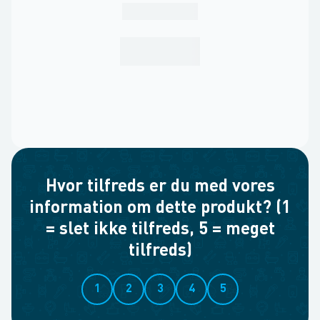
Hvor tilfreds er du med vores
information om dette produkt? (1
= slet ikke tilfreds, 5 = meget
tilfreds)
1
2
3
4
5