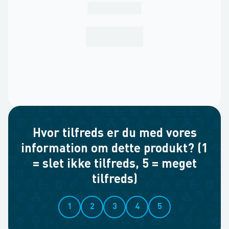
Hvor tilfreds er du med vores
information om dette produkt? (1
= slet ikke tilfreds, 5 = meget
tilfreds)
1
2
3
4
5