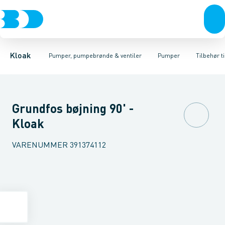
Rør & fittings
Pumpebrønde til gråt spildevand
Kælderpumper
Brønde
Entreprenør pumper
Brøndgods
Linjeafvanding
Pumpebrønde til sort spild
Pumper til sort spildev
Tanke, miniren
Kloak
Pumper, pumpebrønde & ventiler
Pumper
Tilbehør t
Grundfos bøjning 90' -
Kloak
VARENUMMER
391374112