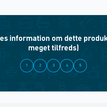
es information om dette produkt? 
meget tilfreds)
1
2
3
4
5