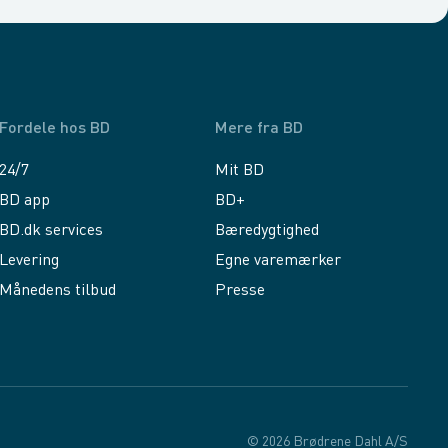
Fordele hos BD
Mere fra BD
24/7
Mit BD
BD app
BD+
BD.dk services
Bæredygtighed
Levering
Egne varemærker
Månedens tilbud
Presse
© 2026 Brødrene Dahl A/S