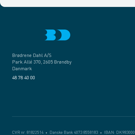
Brødrene Dahl A/S
Park Allé 370, 2605 Brøndby
Danmark
48 78 40 00
Facebook
LinkedIn
CVR nr. 81822514
Danske Bank 4073 8558183
IBAN: DK983000