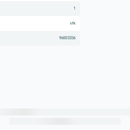
1
stk
96003336