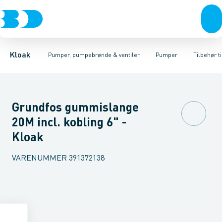
Rør & fittings
Pumpebrønde til gråt spildevand
Kælderpumper
Brønde
Entreprenør pumper
Brøndgods
Linjeafvanding
Pumpebrønde til sort spild
Pumper til sort spildev
Tanke, miniren
Kloak
Pumper, pumpebrønde & ventiler
Pumper
Tilbehør t
Grundfos gummislange
20M incl. kobling 6" -
Kloak
VARENUMMER
391372138