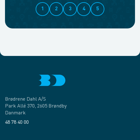
1
2
3
4
5
Brødrene Dahl A/S
Park Allé 370, 2605 Brøndby
Danmark
48 78 40 00