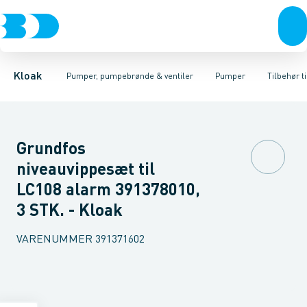
Rør & fittings
Pumpebrønde til gråt spildevand
Kælderpumper
Brønde
Entreprenør pumper
Brøndgods
Linjeafvanding
Pumpebrønde til sort spild
Pumper til sort spildev
Tanke, miniren
Kloak
Pumper, pumpebrønde & ventiler
Pumper
Tilbehør t
Grundfos
niveauvippesæt til
LC108 alarm 391378010,
3 STK. - Kloak
VARENUMMER
391371602