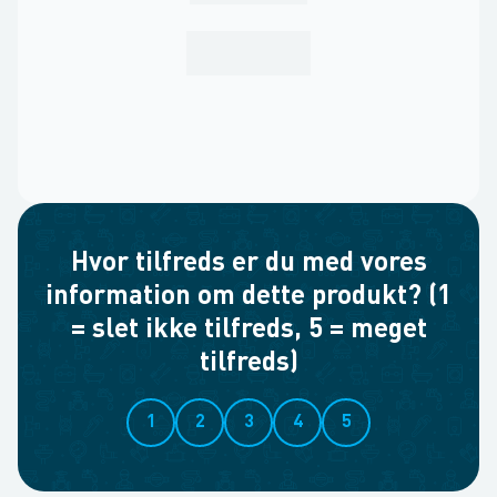
Hvor tilfreds er du med vores
information om dette produkt? (1
= slet ikke tilfreds, 5 = meget
tilfreds)
1
2
3
4
5