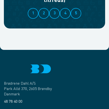
tilfreds)
1
2
3
4
5
Brødrene Dahl A/S
Park Allé 370, 2605 Brøndby
Danmark
48 78 40 00