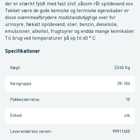
der er stærkt fyldt med fast stof, såsom råt spildevand osv.
Takket være de gode kemiske og termiske egenskaber er
disse svømmeafbrydere modstandsdygtige over for
urinsyre, fækalt spildevand, olier, benzin, dieselolie,
emulsioner, alkohol, frugtsyrer og endda mange kemikalier.
Til brug ved temperaturer på op til 60 ° C
Specifikationer
Vægt
:
3,540 Kg
Varegruppe
:
39-106
Pakkestørrelse
:
10
Enhed
:
stk
Leverandørens varenr.
:
99911650