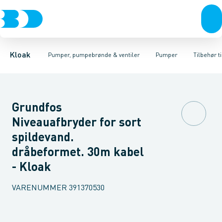
Rør & fittings
Pumpebrønde til gråt spildevand
Kælderpumper
Brønde
Entreprenør pumper
Brøndgods
Linjeafvanding
Pumpebrønde til sort spild
Pumper til sort spildev
Tanke, miniren
Kloak
Pumper, pumpebrønde & ventiler
Pumper
Tilbehør t
Grundfos
Niveauafbryder for sort
spildevand.
dråbeformet. 30m kabel
- Kloak
VARENUMMER
391370530