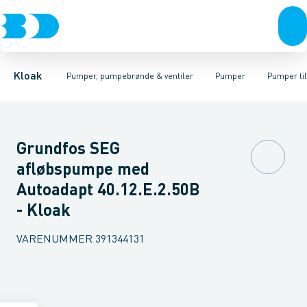
Rør & fittings
Pumpebrønde til gråt spildevand
Kælderpumper
Brønde
Entreprenør pumper
Brøndgods
Linjeafvanding
Pumpebrønde til sort spild
Pumper til sort spildev
Tanke, miniren
Kloak
Pumper, pumpebrønde & ventiler
Pumper
Pumper til
Grundfos SEG
afløbspumpe med
Autoadapt 40.12.E.2.50B
- Kloak
VARENUMMER
391344131