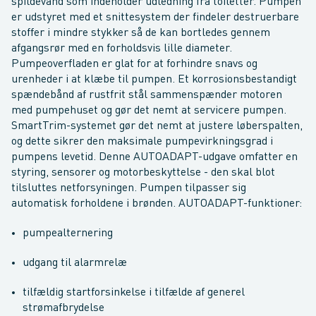
spildevand som indeholder udledning fra toiletter. Pumpen
er udstyret med et snittesystem der findeler destruerbare
stoffer i mindre stykker så de kan bortledes gennem
afgangsrør med en forholdsvis lille diameter.
Pumpeoverfladen er glat for at forhindre snavs og
urenheder i at klæbe til pumpen. Et korrosionsbestandigt
spændebånd af rustfrit stål sammenspænder motoren
med pumpehuset og gør det nemt at servicere pumpen.
SmartTrim-systemet gør det nemt at justere løberspalten,
og dette sikrer den maksimale pumpevirkningsgrad i
pumpens levetid. Denne AUTOADAPT-udgave omfatter en
styring, sensorer og motorbeskyttelse - den skal blot
tilsluttes netforsyningen. Pumpen tilpasser sig
automatisk forholdene i brønden. AUTOADAPT-funktioner:
pumpealternering
udgang til alarmrelæ
tilfældig startforsinkelse i tilfælde af generel
strømafbrydelse