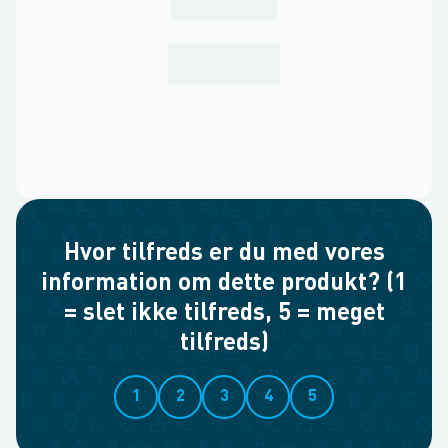
Hvor tilfreds er du med vores
information om dette produkt? (1
= slet ikke tilfreds, 5 = meget
tilfreds)
1
2
3
4
5