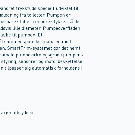
dret trykstuds specielt udviklet til
dledning fra toiletter. Pumpen er
uerbare stoffer i mindre stykker så de
dsvis lille diameter. Pumpeoverfladen
 klæbe til pumpen. Et
 stål sammenspænder motoren med
en. SmartTrim-systemet gør det nemt
maksimale pumpevirkningsgrad i pumpens
styring, sensorer og motorbeskyttelse
n tilpasser sig automatisk forholdene i
l strømafbrydelse