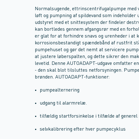
Normalsugende, ettrinscentrifugalpumpe med van
løft og pumpning af spildevand som indeholder u
udstyret med et snittesystem der findeler destr
kan bortledes gennem afgangsrør med en forhol
er glat for at forhindre snavs og urenheder i at
korrosionsbestandigt spændebånd af rustfrit
pumpehuset og gør det nemt at servicere pump
at justere løberspalten, og dette sikrer den 
levetid. Denne AUTOADAPT-udgave omfatter en 
- den skal blot tilsluttes netforsyningen. Pumpe
brønden. AUTOADAPT-funktioner:
pumpealternering
udgang til alarmrelæ.
tilfældig startforsinkelse i tilfælde af genere
selvkalibrering efter hver pumpecyklus