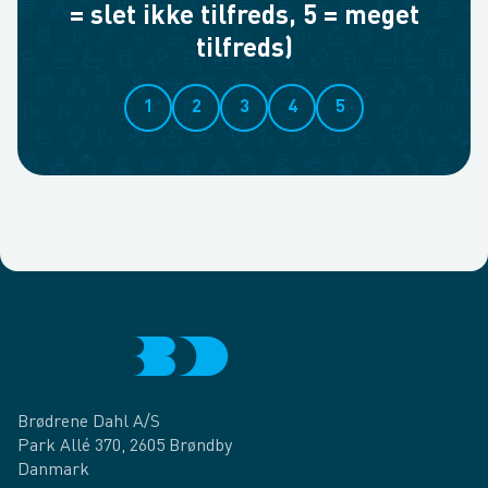
= slet ikke tilfreds, 5 = meget
tilfreds)
1
2
3
4
5
Brødrene Dahl A/S
Park Allé 370, 2605 Brøndby
Danmark