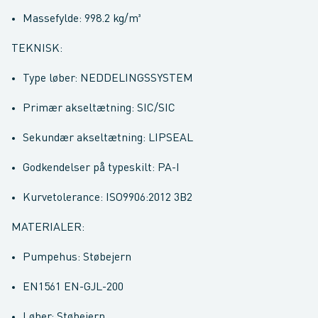
Massefylde: 998.2 kg/m³
TEKNISK:
Type løber: NEDDELINGSSYSTEM
Primær akseltætning: SIC/SIC
Sekundær akseltætning: LIPSEAL
Godkendelser på typeskilt: PA-I
Kurvetolerance: ISO9906:2012 3B2
MATERIALER:
Pumpehus: Støbejern
EN1561 EN-GJL-200
Løber: Støbejern