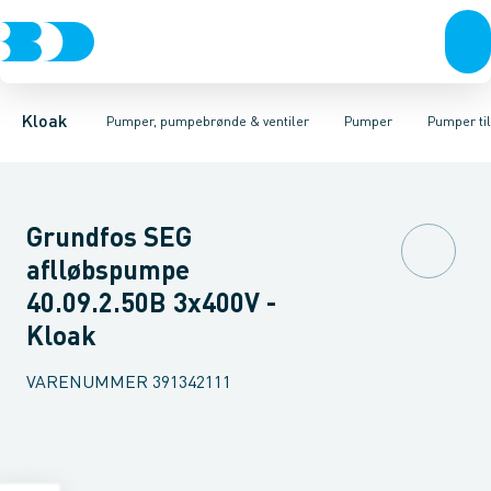
Rør & fittings
Pumpebrønde til gråt spildevand
Kælderpumper
Brønde
Entreprenør pumper
Brøndgods
Linjeafvanding
Pumpebrønde til sort spild
Pumper til sort spildev
Tanke, miniren
Kloak
Pumper, pumpebrønde & ventiler
Pumper
Pumper til
Grundfos SEG
aflløbspumpe
40.09.2.50B 3x400V -
Kloak
VARENUMMER
391342111