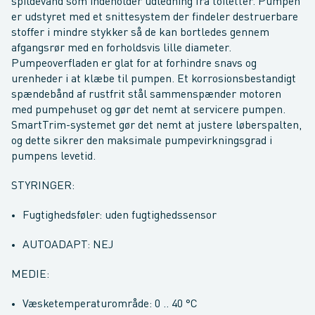
spildevand som indeholder udledning fra toiletter. Pumpen
er udstyret med et snittesystem der findeler destruerbare
stoffer i mindre stykker så de kan bortledes gennem
afgangsrør med en forholdsvis lille diameter.
Pumpeoverfladen er glat for at forhindre snavs og
urenheder i at klæbe til pumpen. Et korrosionsbestandigt
spændebånd af rustfrit stål sammenspænder motoren
med pumpehuset og gør det nemt at servicere pumpen.
SmartTrim-systemet gør det nemt at justere løberspalten,
og dette sikrer den maksimale pumpevirkningsgrad i
pumpens levetid.
STYRINGER:
Fugtighedsføler: uden fugtighedssensor
AUTOADAPT: NEJ
MEDIE:
Væsketemperaturområde: 0 .. 40 °C