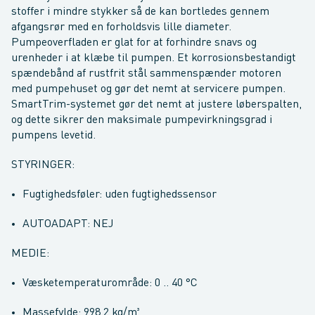
stoffer i mindre stykker så de kan bortledes gennem
afgangsrør med en forholdsvis lille diameter.
Pumpeoverfladen er glat for at forhindre snavs og
urenheder i at klæbe til pumpen. Et korrosionsbestandigt
spændebånd af rustfrit stål sammenspænder motoren
med pumpehuset og gør det nemt at servicere pumpen.
SmartTrim-systemet gør det nemt at justere løberspalten,
og dette sikrer den maksimale pumpevirkningsgrad i
pumpens levetid.
STYRINGER:
Fugtighedsføler: uden fugtighedssensor
AUTOADAPT: NEJ
MEDIE:
Væsketemperaturområde: 0 .. 40 °C
Massefylde: 998.2 kg/m³