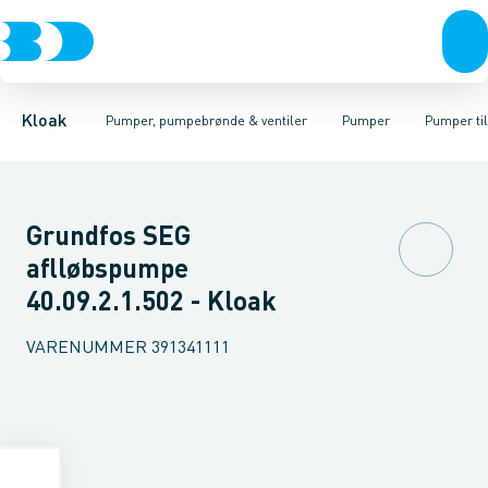
Rør & fittings
Pumpebrønde til gråt spildevand
Kælderpumper
Brønde
Entreprenør pumper
Brøndgods
Linjeafvanding
Pumpebrønde til sort spild
Pumper til sort spildev
Tanke, miniren
Kloak
Pumper, pumpebrønde & ventiler
Pumper
Pumper til
Grundfos SEG
aflløbspumpe
40.09.2.1.502 - Kloak
VARENUMMER
391341111