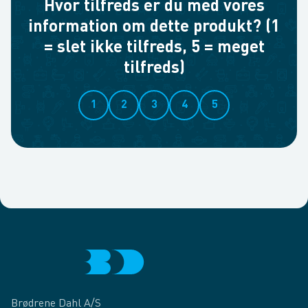
Hvor tilfreds er du med vores
information om dette produkt? (1
= slet ikke tilfreds, 5 = meget
tilfreds)
1
2
3
4
5
Brødrene Dahl A/S