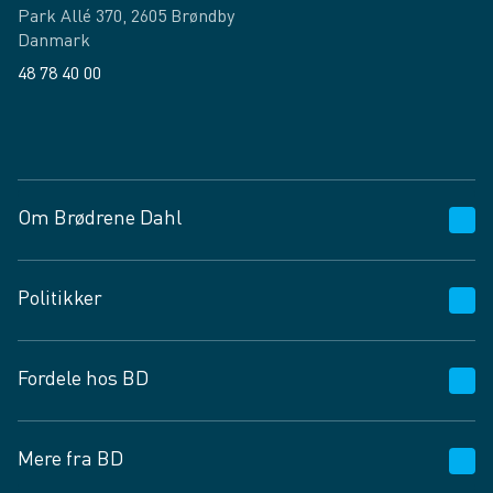
Park Allé 370, 2605 Brøndby
Danmark
48 78 40 00
Facebook
LinkedIn
Om Brødrene Dahl
Kundeservice
Politikker
Vagttelefon 30 10 89 89
Spørgsmål og svar
Salgs- og leveringsbetingelser
Fordele hos BD
Job og karriere
Privatlivspolitik
Fødevarekontrolrapport
Cookies
24/7
Mere fra BD
Vilkår og betingelser
BD app