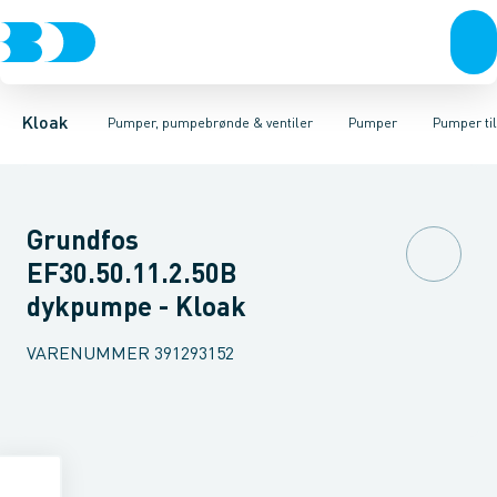
Rør & fittings
Pumpebrønde til gråt spildevand
Kælderpumper
Brønde
Entreprenør pumper
Brøndgods
Linjeafvanding
Pumpebrønde til sort spild
Pumper til sort spildev
Tanke, miniren
Kloak
Pumper, pumpebrønde & ventiler
Pumper
Pumper ti
Grundfos
EF30.50.11.2.50B
dykpumpe - Kloak
VARENUMMER
391293152