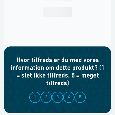
Hvor tilfreds er du med vores
information om dette produkt? (1
= slet ikke tilfreds, 5 = meget
tilfreds)
1
2
3
4
5