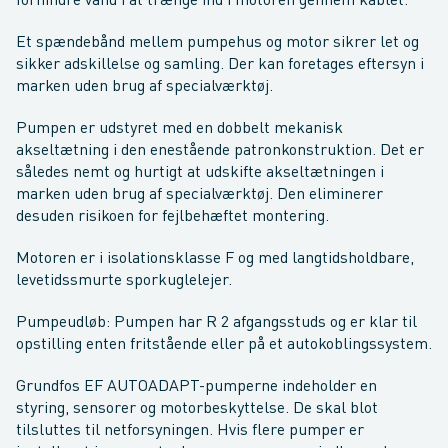
forhindre vand i at trænge ind i motoren gennem kablet.
Et spændebånd mellem pumpehus og motor sikrer let og
sikker adskillelse og samling. Der kan foretages eftersyn i
marken uden brug af specialværktøj.
Pumpen er udstyret med en dobbelt mekanisk
akseltætning i den enestående patronkonstruktion. Det er
således nemt og hurtigt at udskifte akseltætningen i
marken uden brug af specialværktøj. Den eliminerer
desuden risikoen for fejlbehæftet montering.
Motoren er i isolationsklasse F og med langtidsholdbare,
levetidssmurte sporkuglelejer.
Pumpeudløb: Pumpen har R 2 afgangsstuds og er klar til
opstilling enten fritstående eller på et autokoblingssystem.
Grundfos EF AUTOADAPT-pumperne indeholder en
styring, sensorer og motorbeskyttelse. De skal blot
tilsluttes til netforsyningen. Hvis flere pumper er