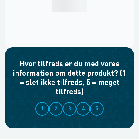
Hvor tilfreds er du med vores
information om dette produkt? (1
= slet ikke tilfreds, 5 = meget
tilfreds)
1
2
3
4
5