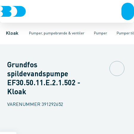
Rør & fittings
Pumpebrønde til gråt spildevand
Kælderpumper
Brønde
Entreprenør pumper
Brøndgods
Linjeafvanding
Pumpebrønde til sort spild
Pumper til sort spildev
Tanke, miniren
Kloak
Pumper, pumpebrønde & ventiler
Pumper
Pumper ti
Grundfos
spildevandspumpe
EF30.50.11.E.2.1.502 -
Kloak
VARENUMMER
391292652