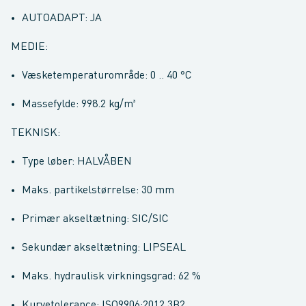
AUTOADAPT: JA
MEDIE:
Væsketemperaturområde: 0 .. 40 °C
Massefylde: 998.2 kg/m³
TEKNISK:
Type løber: HALVÅBEN
Maks. partikelstørrelse: 30 mm
Primær akseltætning: SIC/SIC
Sekundær akseltætning: LIPSEAL
Maks. hydraulisk virkningsgrad: 62 %
Kurvetolerance: ISO9906:2012 3B2