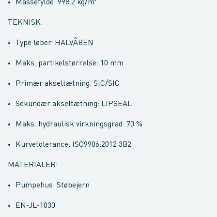
Massefylde: 998.2 kg/m³
TEKNISK:
Type løber: HALVÅBEN
Maks. partikelstørrelse: 10 mm
Primær akseltætning: SIC/SIC
Sekundær akseltætning: LIPSEAL
Maks. hydraulisk virkningsgrad: 70 %
Kurvetolerance: ISO9906:2012 3B2
MATERIALER:
Pumpehus: Støbejern
EN-JL-1030