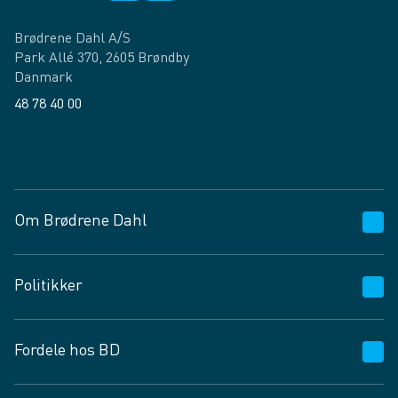
Brødrene Dahl A/S
Park Allé 370, 2605 Brøndby
Danmark
48 78 40 00
Facebook
LinkedIn
Om Brødrene Dahl
Kundeservice
Politikker
Vagttelefon 30 10 89 89
Spørgsmål og svar
Salgs- og leveringsbetingelser
Fordele hos BD
Job og karriere
Privatlivspolitik
Fødevarekontrolrapport
Cookies
24/7