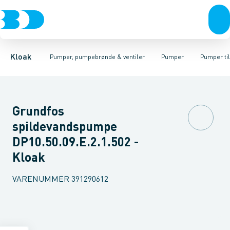
Rør & fittings
Pumpebrønde til gråt spildevand
Kælderpumper
Brønde
Entreprenør pumper
Brøndgods
Linjeafvanding
Pumpebrønde til sort spild
Pumper til sort spildev
Tanke, miniren
Kloak
Pumper, pumpebrønde & ventiler
Pumper
Pumper ti
Grundfos
spildevandspumpe
DP10.50.09.E.2.1.502 -
Kloak
VARENUMMER
391290612