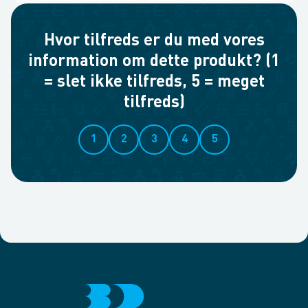
Hvor tilfreds er du med vores
information om dette produkt? (1
= slet ikke tilfreds, 5 = meget
tilfreds)
1
2
3
4
5