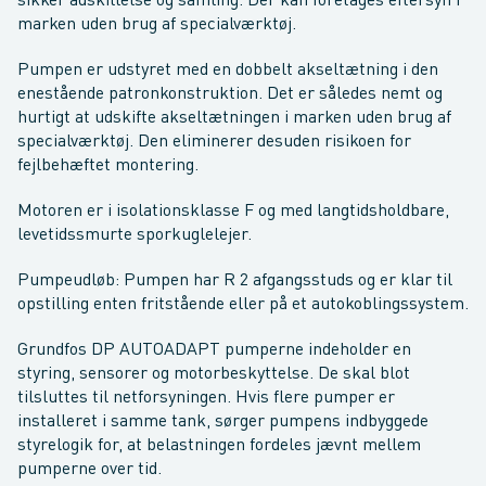
sikker adskillelse og samling. Der kan foretages eftersyn i
marken uden brug af specialværktøj.
Pumpen er udstyret med en dobbelt akseltætning i den
enestående patronkonstruktion. Det er således nemt og
hurtigt at udskifte akseltætningen i marken uden brug af
specialværktøj. Den eliminerer desuden risikoen for
fejlbehæftet montering.
Motoren er i isolationsklasse F og med langtidsholdbare,
levetidssmurte sporkuglelejer.
Pumpeudløb: Pumpen har R 2 afgangsstuds og er klar til
opstilling enten fritstående eller på et autokoblingssystem.
Grundfos DP AUTOADAPT pumperne indeholder en
styring, sensorer og motorbeskyttelse. De skal blot
tilsluttes til netforsyningen. Hvis flere pumper er
installeret i samme tank, sørger pumpens indbyggede
styrelogik for, at belastningen fordeles jævnt mellem
pumperne over tid.