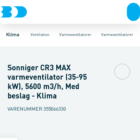
Ventilation
Fittings
Varmeventilatorer
Rør
Varmepumper
Slanger
Ophæng & tilbehør
Spjæld
El
Lyddæmpere
Klimaværktøj
Ventiler
Biokedler & pilleovn
Riste
Ventilato
Klima
Ventilation
Varmeventilatorer
Varmeventilatorer
Sonniger CR3 MAX
varmeventilator (35-95
kW), 5600 m3/h, Med
beslag - Klima
VARENUMMER
355066330