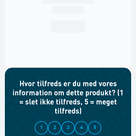
Hvor tilfreds er du med vores
information om dette produkt? (1
= slet ikke tilfreds, 5 = meget
tilfreds)
1
2
3
4
5