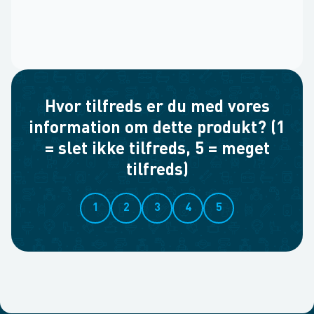
Hvor tilfreds er du med vores
information om dette produkt? (1
= slet ikke tilfreds, 5 = meget
tilfreds)
1
2
3
4
5