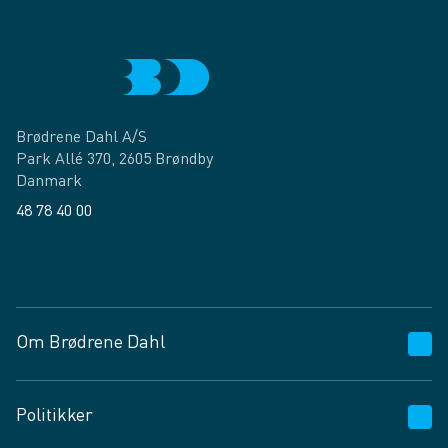
Brødrene Dahl A/S
Park Allé 370, 2605 Brøndby
Danmark
48 78 40 00
Facebook
LinkedIn
Om Brødrene Dahl
Kundeservice
Politikker
Vagttelefon 30 10 89 89