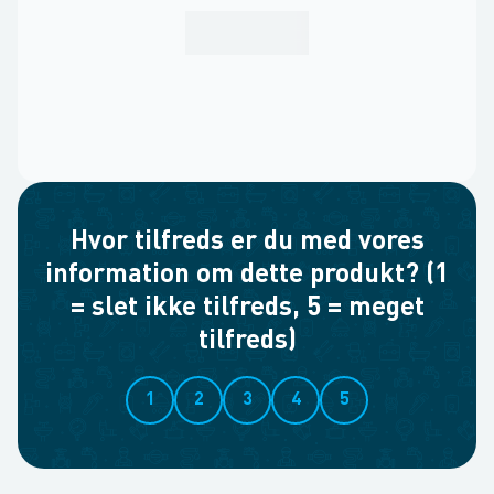
Hvor tilfreds er du med vores
information om dette produkt? (1
= slet ikke tilfreds, 5 = meget
tilfreds)
1
2
3
4
5