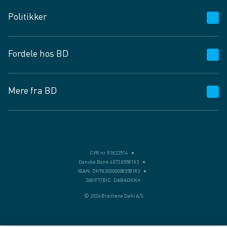
Kundeservice
Politikker
Vagttelefon 30 10 89 89
Spørgsmål og svar
Salgs- og leveringsbetingelser
Fordele hos BD
Job og karriere
Privatlivspolitik
Fødevarekontrolrapport
Cookies
24/7
Mere fra BD
Vilkår og betingelser
BD app
BD.dk services
Mit BD
Levering
BD+
Månedens tilbud
Bæredygtighed
CVR nr. 81822514
Danske Bank 4073 8558183
Egne varemærker
IBAN: DK9830000008558183
SWIFT/BIC: DABADKKK
Presse
© 2026 Brødrene Dahl A/S