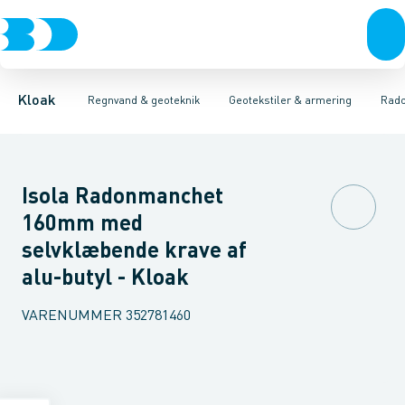
Rør & fittings
Faskiner
Geotekstiler
Geotekstiler & armering
Geo & armeringsnet
Brønde
Brøndgods
Linjeafvanding
Radonsikring
Tanke, miniren
Erosionssikrin
Kloak
Regnvand & geoteknik
Geotekstiler & armering
Rado
Isola Radonmanchet
160mm med
selvklæbende krave af
alu-butyl - Kloak
VARENUMMER
352781460