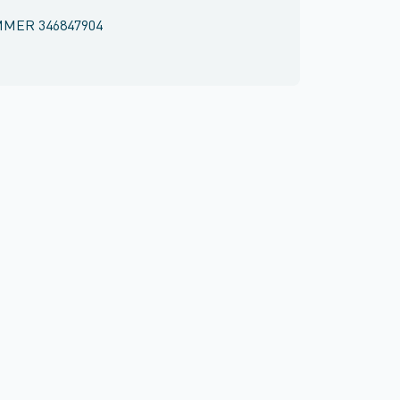
MMER
346847904