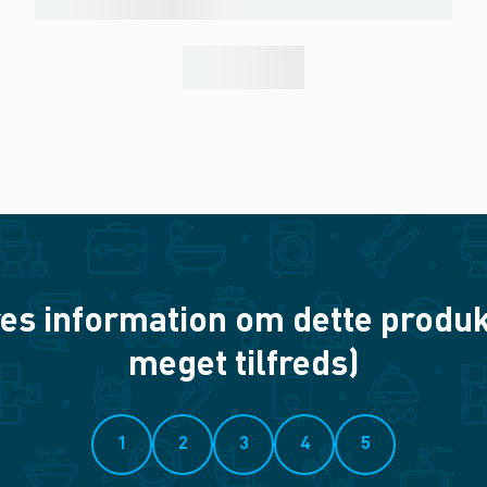
es information om dette produkt? 
meget tilfreds)
1
2
3
4
5