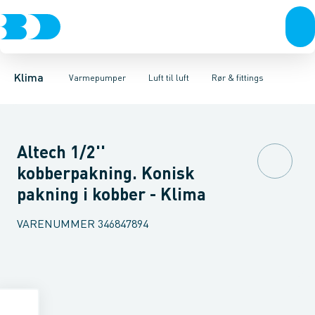
Ventilation
Luft til luft
Varmepumper, sæt
Varmepumper
Luft til vand
Varmepumper, indedele
Jordvarme
El
Klimaværktøj
Isolering
Biokedler & pilleovn
Tilbehør
Varmepumper, ud
Reservede
Klima
Varmepumper
Luft til luft
Rør & fittings
Altech 1/2''
kobberpakning. Konisk
pakning i kobber - Klima
VARENUMMER
346847894