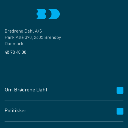
Brødrene Dahl A/S
Park Allé 370, 2605 Brøndby
Danmark
48 78 40 00
Facebook
LinkedIn
Om Brødrene Dahl
Kundeservice
Politikker
Vagttelefon 30 10 89 89
Spørgsmål og svar
Salgs- og leveringsbetingelser