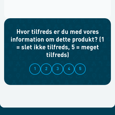
Hvor tilfreds er du med vores
information om dette produkt? (1
= slet ikke tilfreds, 5 = meget
tilfreds)
1
2
3
4
5