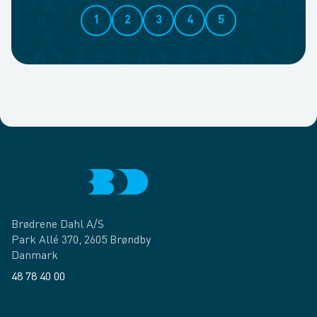
1
2
3
4
5
Brødrene Dahl A/S
Park Allé 370, 2605 Brøndby
Danmark
48 78 40 00