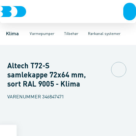
Ventilation
Luft til luft
Rørkanal systemer
Varmepumper
Luft til vand
Montageblokke
Jordvarme
El
Klimaværktøj
Isolering
Fødder
Biokedler & pilleovn
Vibrationsdæmper
Tilbehør
Reservede
Klima
Varmepumper
Tilbehør
Rørkanal systemer
Altech T72-S
samlekappe 72x64 mm,
sort RAL 9005 - Klima
VARENUMMER
346847471