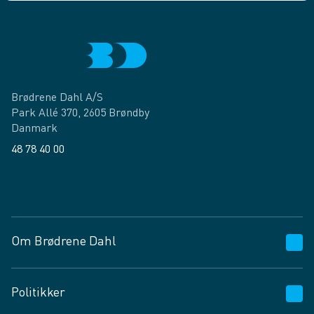
Brødrene Dahl A/S
Park Allé 370, 2605 Brøndby
Danmark
48 78 40 00
Facebook
LinkedIn
Om Brødrene Dahl
Kundeservice
Politikker
Vagttelefon 30 10 89 89