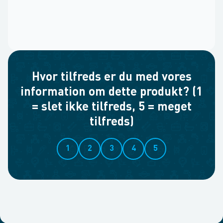
Hvor tilfreds er du med vores
information om dette produkt? (1
= slet ikke tilfreds, 5 = meget
tilfreds)
1
2
3
4
5