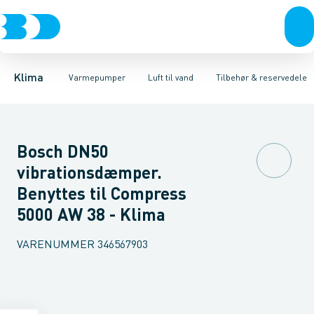
Ventilation
Luft til luft
Varmepumper, udedele
Varmepumper
Luft til vand
Jordvarme
Varmepumper, indedele
El
Klimaværktøj
Isolering
Biokedler & pilleovn
Tilbehør
Varmtvandsbe
Reservede
Klima
Varmepumper
Luft til vand
Tilbehør & reservedele
Bosch DN50
vibrationsdæmper.
Benyttes til Compress
5000 AW 38 - Klima
VARENUMMER
346567903