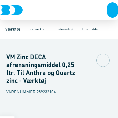
Akku- & elværktøj
Pressværktøj
Elektriske loddekolber
Rørskærere & sakse
Håndværktøj
Loddekolber på Gas
Rørværktøj
Afgratere & kalibrering
Blæselamper
Bits & toppe
Bor &
Gasd
Vær
Værktøj
Rørværktøj
Loddeværktøj
Flusmiddel
VM Zinc DECA
afrensningsmiddel 0,25
ltr. Til Anthra og Quartz
zinc - Værktøj
VARENUMMER
289232104