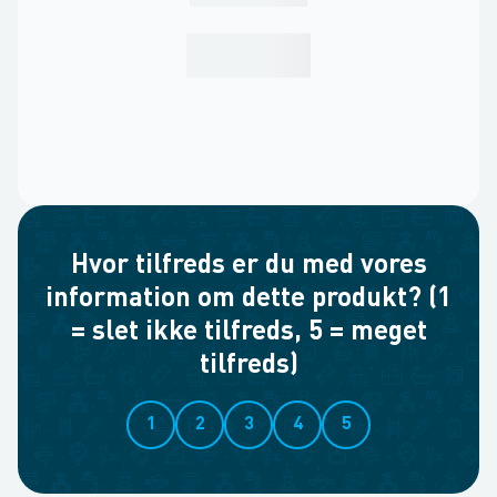
Hvor tilfreds er du med vores
information om dette produkt? (1
= slet ikke tilfreds, 5 = meget
tilfreds)
1
2
3
4
5