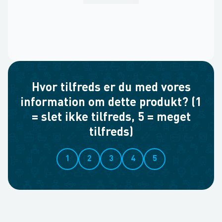
Hvor tilfreds er du med vores
information om dette produkt? (1
= slet ikke tilfreds, 5 = meget
tilfreds)
1
2
3
4
5