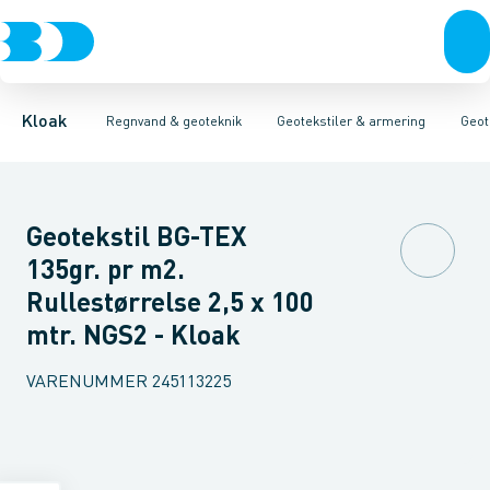
Rør & fittings
Faskiner
Geotekstiler
Geotekstiler & armering
Geo & armeringsnet
Brønde
Brøndgods
Linjeafvanding
Radonsikring
Tanke, miniren
Erosionssikrin
Kloak
Regnvand & geoteknik
Geotekstiler & armering
Geot
Geotekstil BG-TEX
135gr. pr m2.
Rullestørrelse 2,5 x 100
mtr. NGS2 - Kloak
VARENUMMER
245113225