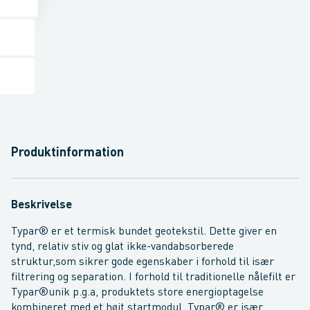
Produktinformation
Beskrivelse
Typar® er et termisk bundet geotekstil. Dette giver en
tynd, relativ stiv og glat ikke-vandabsorberede
struktur,som sikrer gode egenskaber i forhold til især
filtrering og separation. I forhold til traditionelle nålefilt er
Typar®unik p.g.a, produktets store energioptagelse
kombineret med et højt startmodul. Typar® er især