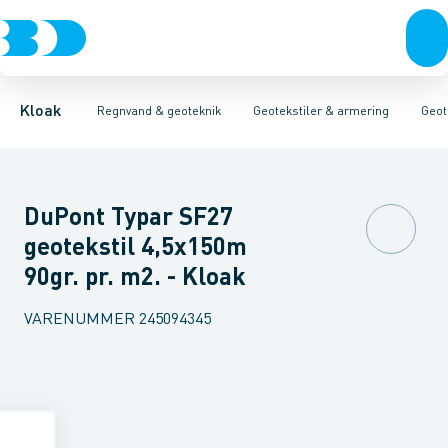
Rør & fittings
Faskiner
Geotekstiler
Geotekstiler & armering
Geo & armeringsnet
Brønde
Brøndgods
Linjeafvanding
Radonsikring
Tanke, miniren
Erosionssikrin
Kloak
Regnvand & geoteknik
Geotekstiler & armering
Geot
DuPont Typar SF27
geotekstil 4,5x150m
90gr. pr. m2. - Kloak
VARENUMMER
245094345