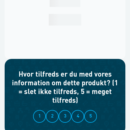
Hvor tilfreds er du med vores
information om dette produkt? (1
= slet ikke tilfreds, 5 = meget
tilfreds)
1
2
3
4
5