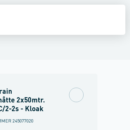
estop & afløbs regulering
Regnvand & geoteknik
Afløb
Armering &
rain
åtte 2x50mtr.
/2-2s - Kloak
MMER
245077020