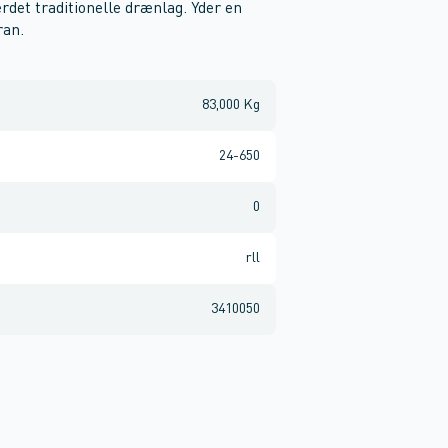
rdet traditionelle drænlag. Yder en
ran.
83,000 Kg
24-650
0
rll
3410050