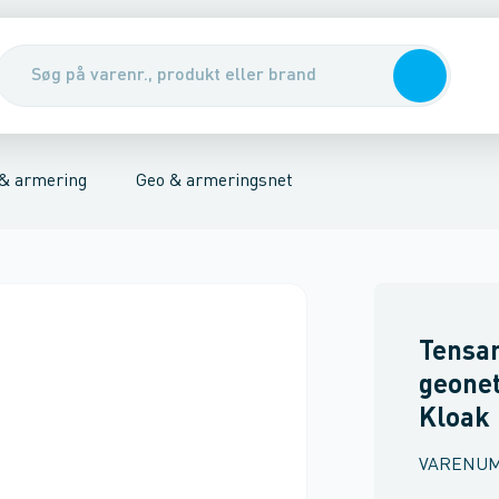
nirenseanlæg & udskillere
ikring
Pumper, pumpebrønde & ventiler
Rott
 & armering
Geo & armeringsnet
Tensar
geonet
Kloak
VARENU