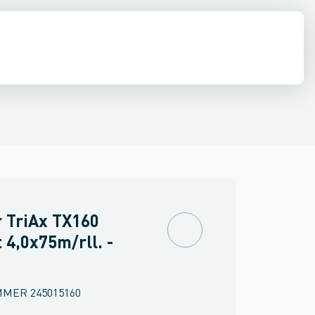
estop & afløbs regulering
Regnvand & geoteknik
Afløb
Armering &
 TriAx TX160
 4,0x75m/rll. -
MMER
245015160