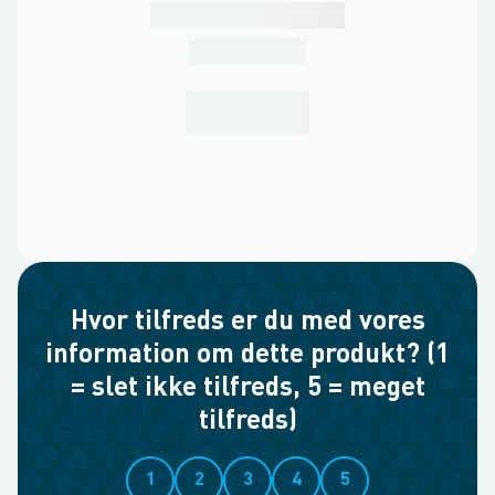
Hvor tilfreds er du med vores
information om dette produkt? (1
= slet ikke tilfreds, 5 = meget
tilfreds)
1
2
3
4
5