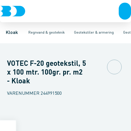
Rør & fittings
Faskiner
Geotekstiler
Geotekstiler & armering
Geo & armeringsnet
Brønde
Brøndgods
Linjeafvanding
Radonsikring
Tanke, miniren
Erosionssikrin
Kloak
Regnvand & geoteknik
Geotekstiler & armering
Geot
VOTEC F-20 geotekstil, 5
x 100 mtr. 100gr. pr. m2
- Kloak
VARENUMMER
244991500