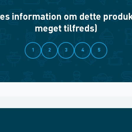
es information om dette produkt? 
meget tilfreds)
1
2
3
4
5